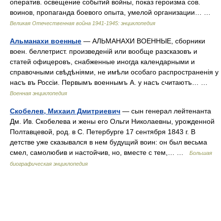
оператив. освещение событий войны, показ героизма сов.
воинов, пропаганда боевого опыта, умелой организации… …
Великая Отечественная война 1941-1945: энциклопедия
Альманахи военные
— АЛЬМАНАХИ ВОЕННЫЕ, сборники
воен. беллетрист. произведеній или вообще разсказовъ и
статей офицеровъ, снабженные иногда календарными и
справочными свѣдѣніями, не имѣли особаго распространенія у
насъ въ Россіи. Первымъ военнымъ А. у насъ считаютъ… …
Военная энциклопедия
Скобелев, Михаил Дмитриевич
— сын генерал лейтенанта
Дм. Ив. Скобелева и жены его Ольги Николаевны, урожденной
Полтавцевой, род. в С. Петербурге 17 сентября 1843 г. В
детстве уже сказывался в нем будущий воин: он был весьма
смел, самолюбив и настойчив, но, вместе с тем,… …
Большая
биографическая энциклопедия