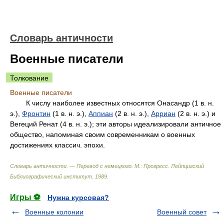
Словарь античности
Военные писатели
Толкование
Военные писатели
К числу наиболее известных относятся Онасандр (1 в. н.
э.),
Фронтин
(1 в. н. э.),
Аппиан
(2 в. н. э.),
Арриан
(2 в. н. э.) и
Вегеций Ренат (4 в. н. э.); эти авторы идеализировали античное
общество, напоминая своим современникам о военных
достижениях классич. эпохи.
Словарь античности. — Перевод с немецкого. М.: Прогресс
.
Лейпцигский
Библиографический институт
.
1989
.
Игры ⚽
Нужна курсовая?
Военные колонии
Военный совет